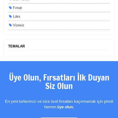
Fırsat
Lüks
Vizesiz
Kesin Çıkışlı
Erken Rezervasyon
TEMALAR
Size Özel
Planlanan
Otobüs Ile
Üye Olun, Fırsatları İlk Duyan
Uçak Ile
Siz Olun
Ekstralar Dahil
En yeni turlarımızı ve size özel fırsatları kaçırmamak için şimdi
hemen
üye olun.