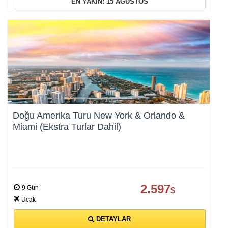
Oturum yönetimi, güvenlik ve temel site işlevleri için
EN YAKIN: 15 AĞUSTOS
gereklidir. Bu çerezler olmadan site düzgün çalışmaz ve
devre dışı bırakılamaz.
İstatistik Çerezleri
Ziyaretçilerin siteyi nasıl kullandığını anonim olarak ölçeriz.
Hangi sayfaların popüler olduğunu ve kullanıcıların nerede
zorluk yaşadığını anlamamıza yardımcı olur.
Doğu Amerika Turu New York & Orlando &
Miami (Ekstra Turlar Dahil)
Pazarlama Çerezleri
Size ve ilgi alanlarınıza uygun reklamlar göstermek için
2.597
kullanılır. Kapatırsanız reklamları görmeye devam edersiniz,
9 Gün
$
ancak daha az alakalı olabilirler.
Ucak
DETAYLAR