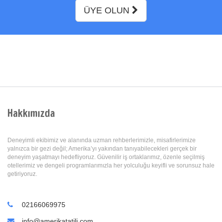
ÜYE OLUN
Hakkımızda
Deneyimli ekibimiz ve alanında uzman rehberlerimizle, misafirlerimize
yalnızca bir gezi değil; Amerika’yı yakından tanıyabilecekleri gerçek bir
deneyim yaşatmayı hedefliyoruz. Güvenilir iş ortaklarımız, özenle seçilmiş
otellerimiz ve dengeli programlarımızla her yolculuğu keyifli ve sorunsuz hale
getiriyoruz.
02166069975
info@amerikatatili.com