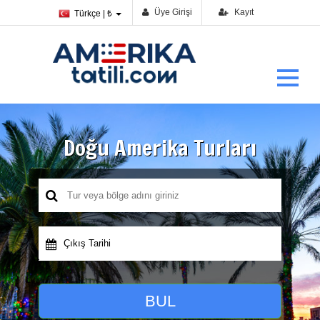
Üye Girişi
Kayıt
Türkçe | ₺
Doğu Amerika Turları
Çıkış Tarihi
BUL