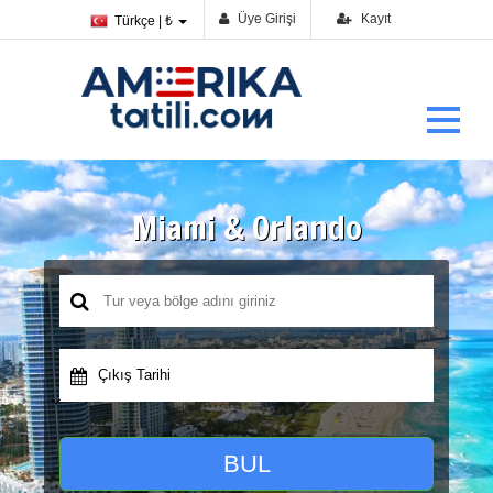
Üye Girişi
Kayıt
Türkçe | ₺
Miami & Orlando
Çıkış Tarihi
BUL