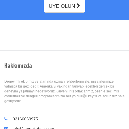
ÜYE OLUN
Hakkımızda
Deneyimli ekibimiz ve alanında uzman rehberlerimizle, misafirlerimize
yalnızca bir gezi değil; Amerika’yı yakından tanıyabilecekleri gerçek bir
deneyim yaşatmayı hedefliyoruz. Güvenilir iş ortaklarımız, özenle seçilmiş
otellerimiz ve dengeli programlarımızla her yolculuğu keyifli ve sorunsuz hale
getiriyoruz.
02166069975
info@amerikatatili.com