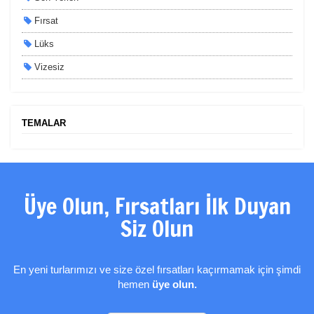
Fırsat
Lüks
Vizesiz
Kesin Çıkışlı
Erken Rezervasyon
TEMALAR
Size Özel
Planlanan
Otobüs Ile
Üye Olun, Fırsatları İlk Duyan
Uçak Ile
Siz Olun
Ekstralar Dahil
En yeni turlarımızı ve size özel fırsatları kaçırmamak için şimdi
hemen
üye olun.