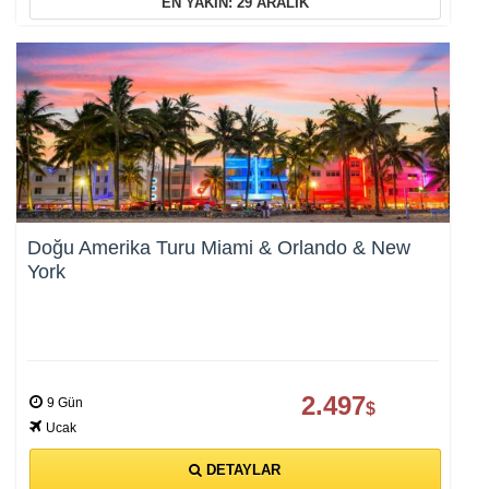
Oturum yönetimi, güvenlik ve temel site işlevleri için
EN YAKIN: 29 ARALIK
gereklidir. Bu çerezler olmadan site düzgün çalışmaz ve
devre dışı bırakılamaz.
İstatistik Çerezleri
Ziyaretçilerin siteyi nasıl kullandığını anonim olarak ölçeriz.
Hangi sayfaların popüler olduğunu ve kullanıcıların nerede
zorluk yaşadığını anlamamıza yardımcı olur.
Doğu Amerika Turu Miami & Orlando & New
York
Pazarlama Çerezleri
Size ve ilgi alanlarınıza uygun reklamlar göstermek için
2.497
kullanılır. Kapatırsanız reklamları görmeye devam edersiniz,
9 Gün
$
ancak daha az alakalı olabilirler.
Ucak
DETAYLAR