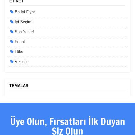
ETİKET
En Iyi Fiyat
Iyi Seçim!
Son Yerler!
Tercihleri Kaydet
Fırsat
Lüks
Vizesiz
Kesin Çıkışlı
Erken Rezervasyon
TEMALAR
Size Özel
Planlanan
Otobüs Ile
Üye Olun, Fırsatları İlk Duyan
Uçak Ile
Siz Olun
Ekstralar Dahil