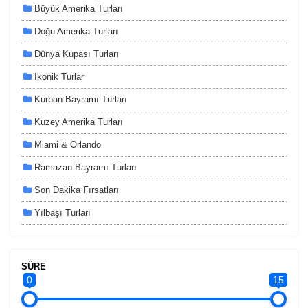
Büyük Amerika Turları
Doğu Amerika Turları
Dünya Kupası Turları
İkonik Turlar
Kurban Bayramı Turları
Kuzey Amerika Turları
Miami & Orlando
Ramazan Bayramı Turları
Son Dakika Fırsatları
Yılbaşı Turları
ÇEREZ KULLANIM AYARLARINIZ
Çerez tercihlerinizi
belirleyin
.
SÜRE
Daha fazla bilgi için
KVKK bilgilendirmemizi
,
çerez kullanım
ve
0
15
gizlilik koşullarını
inceleyebilirsiniz.