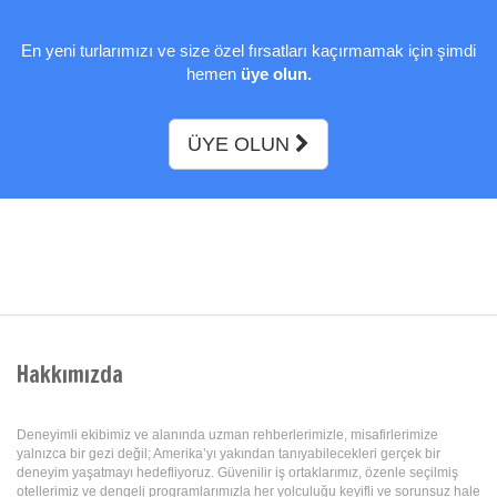
En yeni turlarımızı ve size özel fırsatları kaçırmamak için şimdi
hemen
üye olun.
ÜYE OLUN
Hakkımızda
Deneyimli ekibimiz ve alanında uzman rehberlerimizle, misafirlerimize
yalnızca bir gezi değil; Amerika’yı yakından tanıyabilecekleri gerçek bir
deneyim yaşatmayı hedefliyoruz. Güvenilir iş ortaklarımız, özenle seçilmiş
otellerimiz ve dengeli programlarımızla her yolculuğu keyifli ve sorunsuz hale