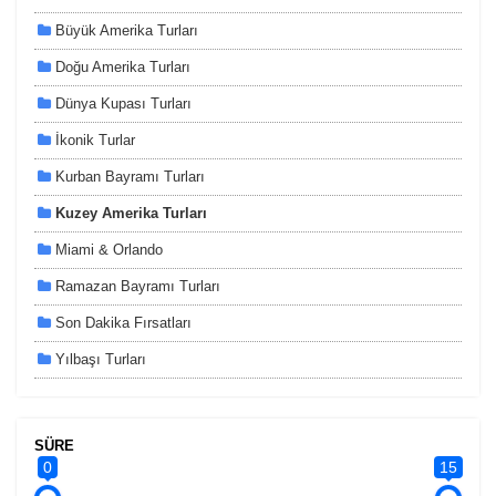
Büyük Amerika Turları
Doğu Amerika Turları
Dünya Kupası Turları
ÇEREZ KULLANIM AYARLARINIZ
İkonik Turlar
Çerez tercihlerinizi
belirleyin
.
Kurban Bayramı Turları
Daha fazla bilgi için
KVKK bilgilendirmemizi
,
çerez kullanım
ve
Kuzey Amerika Turları
gizlilik koşullarını
inceleyebilirsiniz.
Miami & Orlando
Ramazan Bayramı Turları
Zorunlu Çerezler
HER ZAMAN AKTIF
Oturum yönetimi, güvenlik ve temel site işlevleri için
Son Dakika Fırsatları
gereklidir. Bu çerezler olmadan site düzgün çalışmaz ve
Yılbaşı Turları
devre dışı bırakılamaz.
SÜRE
0
15
İstatistik Çerezleri