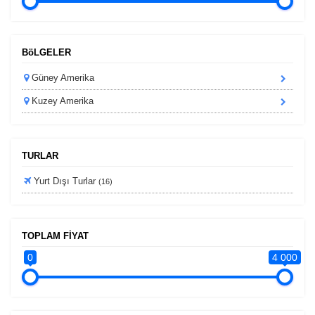
Ziyaretçilerin siteyi nasıl kullandığını anonim olarak ölçeriz.
Hangi sayfaların popüler olduğunu ve kullanıcıların nerede
zorluk yaşadığını anlamamıza yardımcı olur.
BöLGELER
Güney Amerika
Kuzey Amerika
Pazarlama Çerezleri
Size ve ilgi alanlarınıza uygun reklamlar göstermek için
kullanılır. Kapatırsanız reklamları görmeye devam edersiniz,
TURLAR
ancak daha az alakalı olabilirler.
Yurt Dışı Turlar
(16)
TOPLAM FİYAT
Tercihleri Kaydet
0
4 000