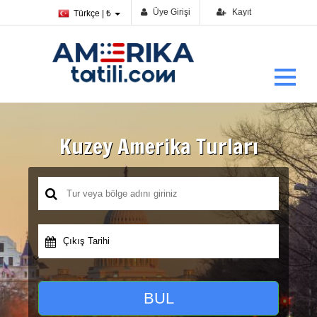
Üye Girişi
Kayıt
Türkçe | ₺
Kuzey Amerika Turları
Çıkış Tarihi
BUL