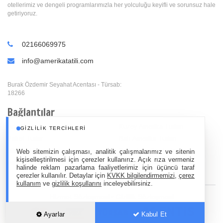
otellerimiz ve dengeli programlarımızla her yolculuğu keyifli ve sorunsuz hale
getiriyoruz.
02166069975
info@amerikatatili.com
Burak Özdemir Seyahat Acentası - Türsab:
18266
Bağlantılar
Ana Sayfa
Kuzey Amerika Turları
GIZLILIK TERCIHLERI
Paket Turlar
Batı Amerika Turları
Mice & VIP Turlar
Doğu Amerika Turları
Web sitemizin çalışması, analitik çalışmalarımız ve sitenin
kişiselleştirilmesi için çerezler kullanırız. Açık rıza vermeniz
Amerika Vizesi
Büyük Amerika Turları
halinde reklam pazarlama faaliyetlerimiz için üçüncü taraf
çerezler kullanılır. Detaylar için
KVKK bilgilendirmemizi
,
çerez
kullanım
ve
gizlilik koşullarını
inceleyebilirsiniz.
Hizmet Sözleşmesi
•
Gizlilik Sözleşmesi
Ayarlar
Kabul Et
18266