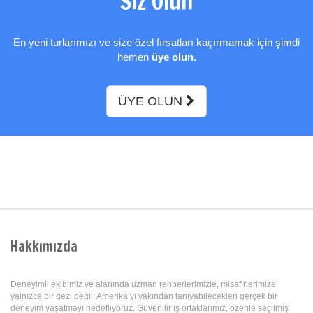
Siz Olun
Ekstralar Dahil
En yeni turlarımızı ve size özel fırsatları kaçırmamak için şimdi
hemen
üye olun.
ÜYE OLUN
Hakkımızda
Deneyimli ekibimiz ve alanında uzman rehberlerimizle, misafirlerimize
yalnızca bir gezi değil; Amerika’yı yakından tanıyabilecekleri gerçek bir
deneyim yaşatmayı hedefliyoruz. Güvenilir iş ortaklarımız, özenle seçilmiş