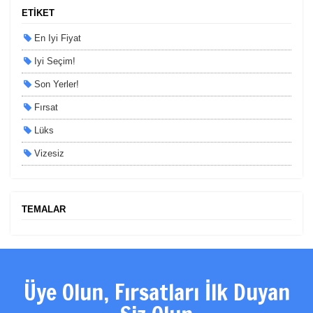
ETİKET
En Iyi Fiyat
Iyi Seçim!
Son Yerler!
Fırsat
Lüks
Vizesiz
Kesin Çıkışlı
Erken Rezervasyon
TEMALAR
Size Özel
Planlanan
Otobüs Ile
Üye Olun, Fırsatları İlk Duyan
Uçak Ile